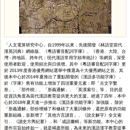
「人文電算研究中心」自1999年以來，先後開發《林語堂當代
漢英詞典》網絡版、《粵語審音配詞字庫》、《香港、大陸、台
灣 - 跨地區、跨年代：現代漢語常用字頻率統計》等網頁，深受
使用者歡迎，使用頻次與日俱增。其中《粵語審音配詞字庫》更
於 2013年度香港優秀網站選舉中獲選為十大優秀網站之首。其
後本中心於2014年夏推出了重點開發的《漢語多功能字庫》，
於《字庫》舊有功能上增加了四項重要元素：即「古文字繫
形」、「部件樹」、「形義通解」、「英漢索引」等， 目的是
從資訊角度為當代漢語教育提供更大的支援。經過了四年，本中
心於2018年夏天進一步推出《漢語多功能字庫》加強版， 除於
「形義通解」部份增補了和修繕了大量詞條外，還把原有的功能
重新組織，並新增了「其他方言讀音」、《說文解字》全文索
引、 《讀史方輿紀要》，和「成語彙輯」等新功能。本中心的
運作宗旨始終如一，就是竭盡所能，為未來的漢語漢字教育從事