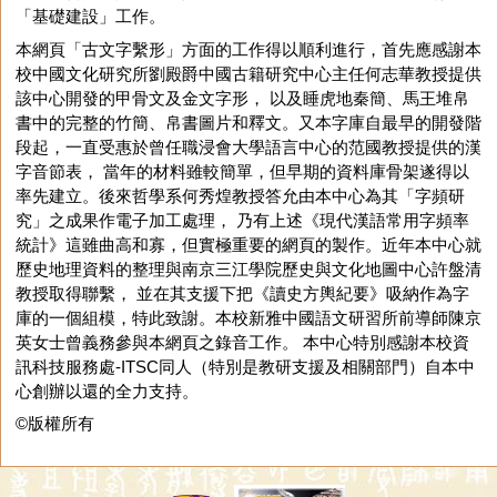
「基礎建設」工作。
本網頁「古文字繫形」方面的工作得以順利進行，首先應感謝本
校中國文化研究所劉殿爵中國古籍研究中心主任何志華教授提供
該中心開發的甲骨文及金文字形， 以及睡虎地秦簡、馬王堆帛
書中的完整的竹簡、帛書圖片和釋文。又本字庫自最早的開發階
段起，一直受惠於曾任職浸會大學語言中心的范國教授提供的漢
字音節表， 當年的材料雖較簡單，但早期的資料庫骨架遂得以
率先建立。後來哲學系何秀煌教授答允由本中心為其「字頻研
究」之成果作電子加工處理， 乃有上述《現代漢語常用字頻率
統計》這雖曲高和寡，但實極重要的網頁的製作。近年本中心就
歷史地理資料的整理與南京三江學院歷史與文化地圖中心許盤清
教授取得聯繫， 並在其支援下把《讀史方輿紀要》吸納作為字
庫的一個組模，特此致謝。本校新雅中國語文研習所前導師陳京
英女士曾義務參與本網頁之錄音工作。 本中心特別感謝本校資
訊科技服務處-ITSC同人（特別是教研支援及相關部門）自本中
心創辦以還的全力支持。
©版權所有