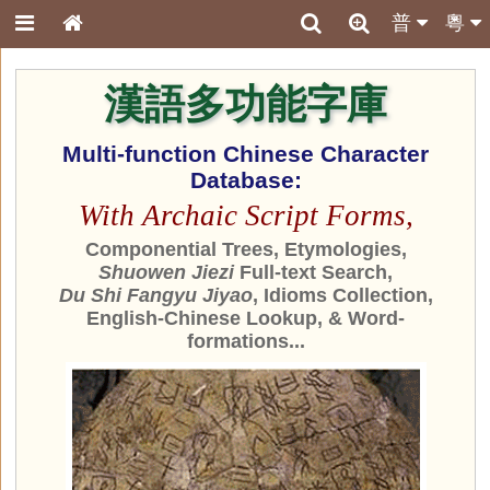
普
粵
漢語多功能字庫
Multi-function Chinese Character
Database:
With Archaic Script Forms,
Componential Trees, Etymologies,
Shuowen Jiezi
Full-text Search,
Du Shi Fangyu Jiyao
, Idioms Collection,
English-Chinese Lookup, & Word-
formations...