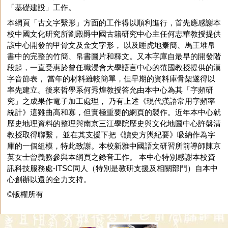
「基礎建設」工作。
本網頁「古文字繫形」方面的工作得以順利進行，首先應感謝本
校中國文化研究所劉殿爵中國古籍研究中心主任何志華教授提供
該中心開發的甲骨文及金文字形， 以及睡虎地秦簡、馬王堆帛
書中的完整的竹簡、帛書圖片和釋文。又本字庫自最早的開發階
段起，一直受惠於曾任職浸會大學語言中心的范國教授提供的漢
字音節表， 當年的材料雖較簡單，但早期的資料庫骨架遂得以
率先建立。後來哲學系何秀煌教授答允由本中心為其「字頻研
究」之成果作電子加工處理， 乃有上述《現代漢語常用字頻率
統計》這雖曲高和寡，但實極重要的網頁的製作。近年本中心就
歷史地理資料的整理與南京三江學院歷史與文化地圖中心許盤清
教授取得聯繫， 並在其支援下把《讀史方輿紀要》吸納作為字
庫的一個組模，特此致謝。本校新雅中國語文研習所前導師陳京
英女士曾義務參與本網頁之錄音工作。 本中心特別感謝本校資
訊科技服務處-ITSC同人（特別是教研支援及相關部門）自本中
心創辦以還的全力支持。
©版權所有