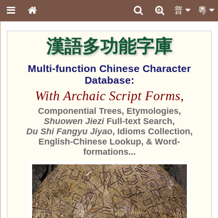
普
粵
漢語多功能字庫
Multi-function Chinese Character
Database:
With Archaic Script Forms,
Componential Trees, Etymologies,
Shuowen Jiezi
Full-text Search,
Du Shi Fangyu Jiyao
, Idioms Collection,
English-Chinese Lookup, & Word-
formations...