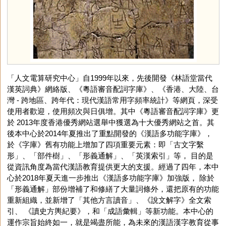
「人文電算研究中心」自1999年以來，先後開發《林語堂當代
漢英詞典》網絡版、《粵語審音配詞字庫》、《香港、大陸、台
灣 - 跨地區、跨年代：現代漢語常用字頻率統計》等網頁，深受
使用者歡迎，使用頻次與日俱增。其中《粵語審音配詞字庫》更
於 2013年度香港優秀網站選舉中獲選為十大優秀網站之首。其
後本中心於2014年夏推出了重點開發的《漢語多功能字庫》，
於《字庫》舊有功能上增加了四項重要元素：即「古文字繫
形」、「部件樹」、「形義通解」、「英漢索引」等， 目的是
從資訊角度為當代漢語教育提供更大的支援。經過了四年，本中
心於2018年夏天進一步推出《漢語多功能字庫》加強版， 除於
「形義通解」部份增補了和修繕了大量詞條外，還把原有的功能
重新組織，並新增了「其他方言讀音」、《說文解字》全文索
引、 《讀史方輿紀要》，和「成語彙輯」等新功能。本中心的
運作宗旨始終如一，就是竭盡所能，為未來的漢語漢字教育從事