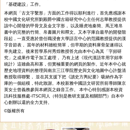
「基礎建設」工作。
本網頁「古文字繫形」方面的工作得以順利進行，首先應感謝本
校中國文化研究所劉殿爵中國古籍研究中心主任何志華教授提供
該中心開發的甲骨文及金文字形， 以及睡虎地秦簡、馬王堆帛
書中的完整的竹簡、帛書圖片和釋文。又本字庫自最早的開發階
段起，一直受惠於曾任職浸會大學語言中心的范國教授提供的漢
字音節表， 當年的材料雖較簡單，但早期的資料庫骨架遂得以
率先建立。後來哲學系何秀煌教授答允由本中心為其「字頻研
究」之成果作電子加工處理， 乃有上述《現代漢語常用字頻率
統計》這雖曲高和寡，但實極重要的網頁的製作。近年本中心就
歷史地理資料的整理與南京三江學院歷史與文化地圖中心許盤清
教授取得聯繫， 並在其支援下把《讀史方輿紀要》吸納作為字
庫的一個組模，特此致謝。本校新雅中國語文研習所前導師陳京
英女士曾義務參與本網頁之錄音工作。 本中心特別感謝本校資
訊科技服務處-ITSC同人（特別是教研支援及相關部門）自本中
心創辦以還的全力支持。
©版權所有