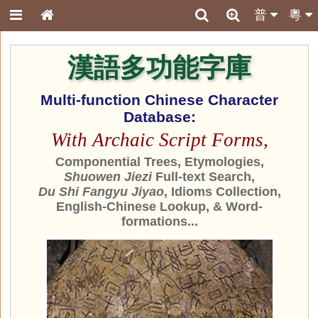
普
粵
漢語多功能字庫
Multi-function Chinese Character
Database:
With Archaic Script Forms,
Componential Trees, Etymologies,
Shuowen Jiezi
Full-text Search,
Du Shi Fangyu Jiyao
, Idioms Collection,
English-Chinese Lookup, & Word-
formations...