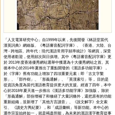
「人文電算研究中心」自1999年以來，先後開發《林語堂當代
漢英詞典》網絡版、《粵語審音配詞字庫》、《香港、大陸、台
灣 - 跨地區、跨年代：現代漢語常用字頻率統計》等網頁，深受
使用者歡迎，使用頻次與日俱增。其中《粵語審音配詞字庫》更
於 2013年度香港優秀網站選舉中獲選為十大優秀網站之首。其
後本中心於2014年夏推出了重點開發的《漢語多功能字庫》，
於《字庫》舊有功能上增加了四項重要元素：即「古文字繫
形」、「部件樹」、「形義通解」、「英漢索引」等， 目的是
從資訊角度為當代漢語教育提供更大的支援。經過了四年，本中
心於2018年夏天進一步推出《漢語多功能字庫》加強版， 除於
「形義通解」部份增補了和修繕了大量詞條外，還把原有的功能
重新組織，並新增了「其他方言讀音」、《說文解字》全文索
引、 《讀史方輿紀要》，和「成語彙輯」等新功能。本中心的
運作宗旨始終如一，就是竭盡所能，為未來的漢語漢字教育從事