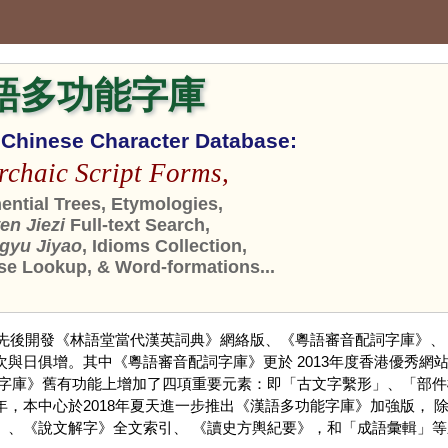
語多功能字庫
n Chinese Character Database:
rchaic Script Forms,
ntial Trees, Etymologies,
n Jiezi
Full-text Search,
gyu Jiyao
, Idioms Collection,
se Lookup, & Word-formations...
，先後開發《林語堂當代漢英詞典》網絡版、《粵語審音配詞字庫》、
與日俱增。其中《粵語審音配詞字庫》更於 2013年度香港優秀網站
《字庫》舊有功能上增加了四項重要元素：即「古文字繫形」、「部件
，本中心於2018年夏天進一步推出《漢語多功能字庫》加強版，
」、《說文解字》全文索引、 《讀史方輿紀要》，和「成語彙輯」