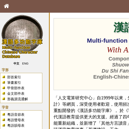
漢
Multi-functio
With A
Compone
中文
ENG
Shuowe
字形
Du Shi Fan
English-Chine
部首索引
筆畫索引
甲骨部件表
金文部件表
「人文電算研究中心」自1999年以來
形義源流通解
計》等網頁，深受使用者歡迎，使用頻次
字音
重點開發的《漢語多功能字庫》， 於
粵語音節表
代漢語教育提供更大的支援。經過了四年
粵語聲母表
能重新組織，並新增了「其他方言讀音
粵語韻母表