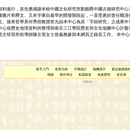
順利進行，首先應感謝本校中國文化研究所劉殿爵中國古籍研究中心
書圖片和釋文。又本字庫自最早的開發階段起，一直受惠於曾任職浸
立。後來哲學系何秀煌教授答允由本中心為其「字頻研究」之成果作
中心就歷史地理資料的整理與南京三江學院歷史與文化地圖中心許盤
文研習所前導師陳京英女士曾義務參與本網頁之錄音工作。 本中心特
新手入門
使用凡例
字庫統計
隨機漢字
最近被搜索
鳴謝
製作單位
私隱政策
免責聲明
意見簿
（
管理員
）