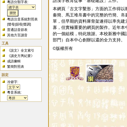
語漢字教育從事「基礎建設」工作。
粵語分類字表:
本網頁「古文字繫形」方面的工作得以
秦簡、馬王堆帛書中的完整的竹簡、帛
粵語注音系統對照表
單，但早期的資料庫骨架遂得以率先建
[
聲母
|
韻母
|
聲調
]
寡，但實極重要的網頁的製作。近年本
普通話音節表
的一個組模，特此致謝。本校新雅中國語
其他方言讀音
部門）自本中心創辦以還的全力支持。
工具
©版權所有
《說文》全文索引
《讀史方輿紀要》
成語彙輯
繁簡對照表
設定
冷僻字:
粵音系統: