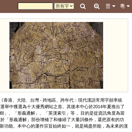
普
粵
《香港、大陸、台灣 - 跨地區、跨年代：現代漢語常用字頻率統
選舉中獲選為十大優秀網站之首。其後本中心於2014年夏推出了
樹」、「形義通解」、「英漢索引」等， 目的是從資訊角度為當
 除於「形義通解」部份增補了和修繕了大量詞條外，還把原有的功
等新功能。本中心的運作宗旨始終如一，就是竭盡所能，為未來的漢