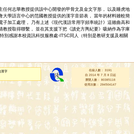
主任何志華教授提供該中心開發的甲骨文及金文字形， 以及睡虎地
會大學語言中心的范國教授提供的漢字音節表， 當年的材料雖較簡
電子加工處理， 乃有上述《現代漢語常用字頻率統計》這雖曲高和
清教授取得聯繫， 並在其支援下把《讀史方輿紀要》吸納作為字庫
別感謝本校資訊科技服務處-ITSC同人（特別是教研支援及相關
在線人數： 3191
的漢字
自 2014 年 7 月 8 日起
瀏覽人數： 80385116
使用次數： 294504147