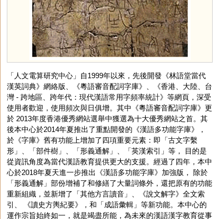
「人文電算研究中心」自1999年以來，先後開發《林語堂當代
漢英詞典》網絡版、《粵語審音配詞字庫》、《香港、大陸、台
灣 - 跨地區、跨年代：現代漢語常用字頻率統計》等網頁，深受
使用者歡迎，使用頻次與日俱增。其中《粵語審音配詞字庫》更
於 2013年度香港優秀網站選舉中獲選為十大優秀網站之首。其
後本中心於2014年夏推出了重點開發的《漢語多功能字庫》，
於《字庫》舊有功能上增加了四項重要元素：即「古文字繫
形」、「部件樹」、「形義通解」、「英漢索引」等， 目的是
從資訊角度為當代漢語教育提供更大的支援。經過了四年，本中
心於2018年夏天進一步推出《漢語多功能字庫》加強版， 除於
「形義通解」部份增補了和修繕了大量詞條外，還把原有的功能
重新組織，並新增了「其他方言讀音」、《說文解字》全文索
引、 《讀史方輿紀要》，和「成語彙輯」等新功能。本中心的
運作宗旨始終如一，就是竭盡所能，為未來的漢語漢字教育從事