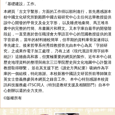
「基礎建設」工作。
本網頁「古文字繫形」方面的工作得以順利進行，首先應感謝本
校中國文化研究所劉殿爵中國古籍研究中心主任何志華教授提供
該中心開發的甲骨文及金文字形， 以及睡虎地秦簡、馬王堆帛
書中的完整的竹簡、帛書圖片和釋文。又本字庫自最早的開發階
段起，一直受惠於曾任職浸會大學語言中心的范國教授提供的漢
字音節表， 當年的材料雖較簡單，但早期的資料庫骨架遂得以
率先建立。後來哲學系何秀煌教授答允由本中心為其「字頻研
究」之成果作電子加工處理， 乃有上述《現代漢語常用字頻率
統計》這雖曲高和寡，但實極重要的網頁的製作。近年本中心就
歷史地理資料的整理與南京三江學院歷史與文化地圖中心許盤清
教授取得聯繫， 並在其支援下把《讀史方輿紀要》吸納作為字
庫的一個組模，特此致謝。本校新雅中國語文研習所前導師陳京
英女士曾義務參與本網頁之錄音工作。 本中心特別感謝本校資
訊科技服務處-ITSC同人（特別是教研支援及相關部門）自本中
心創辦以還的全力支持。
©版權所有