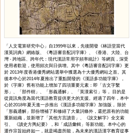
「人文電算研究中心」自1999年以來，先後開發《林語堂當代
漢英詞典》網絡版、《粵語審音配詞字庫》、《香港、大陸、台
灣 - 跨地區、跨年代：現代漢語常用字頻率統計》等網頁，深受
使用者歡迎，使用頻次與日俱增。其中《粵語審音配詞字庫》更
於 2013年度香港優秀網站選舉中獲選為十大優秀網站之首。其
後本中心於2014年夏推出了重點開發的《漢語多功能字庫》，
於《字庫》舊有功能上增加了四項重要元素：即「古文字繫
形」、「部件樹」、「形義通解」、「英漢索引」等， 目的是
從資訊角度為當代漢語教育提供更大的支援。經過了四年，本中
心於2018年夏天進一步推出《漢語多功能字庫》加強版， 除於
「形義通解」部份增補了和修繕了大量詞條外，還把原有的功能
重新組織，並新增了「其他方言讀音」、《說文解字》全文索
引、 《讀史方輿紀要》，和「成語彙輯」等新功能。本中心的
運作宗旨始終如一，就是竭盡所能，為未來的漢語漢字教育從事