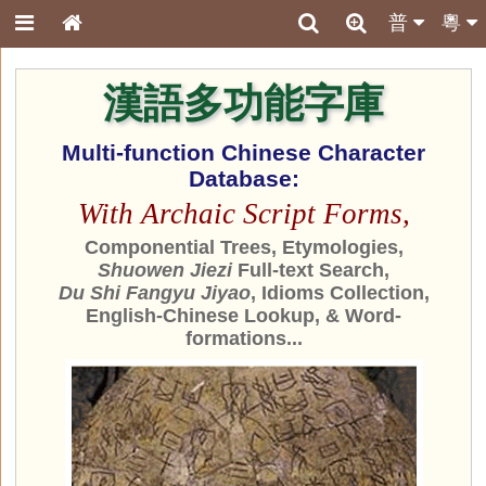
普
粵
漢語多功能字庫
Multi-function Chinese Character
Database:
With Archaic Script Forms,
Componential Trees, Etymologies,
Shuowen Jiezi
Full-text Search,
Du Shi Fangyu Jiyao
, Idioms Collection,
English-Chinese Lookup, & Word-
formations...