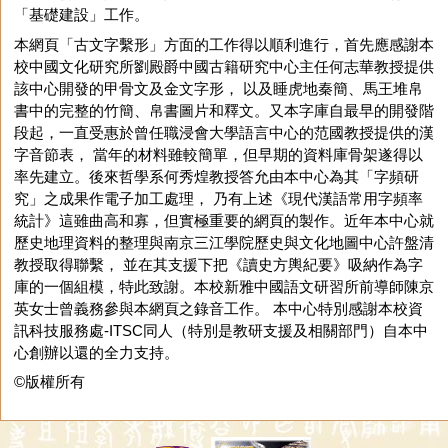
「基礎建設」工作。
本網頁「古文字繫形」方面的工作得以順利進行，首先應感謝本
校中國文化研究所劉殿爵中國古籍研究中心主任何志華教授提供
該中心開發的甲骨文及金文字形， 以及睡虎地秦簡、馬王堆帛
書中的完整的竹簡、帛書圖片和釋文。又本字庫自最早的開發階
段起，一直受惠於曾任職浸會大學語言中心的范國教授提供的漢
字音節表， 當年的材料雖較簡單，但早期的資料庫骨架遂得以
率先建立。後來哲學系何秀煌教授答允由本中心為其「字頻研
究」之成果作電子加工處理， 乃有上述《現代漢語常用字頻率
統計》這雖曲高和寡，但實極重要的網頁的製作。近年本中心就
歷史地理資料的整理與南京三江學院歷史與文化地圖中心許盤清
教授取得聯繫， 並在其支援下把《讀史方輿紀要》吸納作為字
庫的一個組模，特此致謝。本校新雅中國語文研習所前導師陳京
英女士曾義務參與本網頁之錄音工作。 本中心特別感謝本校資
訊科技服務處-ITSC同人（特別是教研支援及相關部門）自本中
心創辦以還的全力支持。
©版權所有