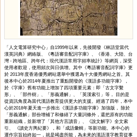
「人文電算研究中心」自1999年以來，先後開發《林語堂當代
漢英詞典》網絡版、《粵語審音配詞字庫》、《香港、大陸、台
灣 - 跨地區、跨年代：現代漢語常用字頻率統計》等網頁，深受
使用者歡迎，使用頻次與日俱增。其中《粵語審音配詞字庫》更
於 2013年度香港優秀網站選舉中獲選為十大優秀網站之首。其
後本中心於2014年夏推出了重點開發的《漢語多功能字庫》，
於《字庫》舊有功能上增加了四項重要元素：即「古文字繫
形」、「部件樹」、「形義通解」、「英漢索引」等， 目的是
從資訊角度為當代漢語教育提供更大的支援。經過了四年，本中
心於2018年夏天進一步推出《漢語多功能字庫》加強版， 除於
「形義通解」部份增補了和修繕了大量詞條外，還把原有的功能
重新組織，並新增了「其他方言讀音」、《說文解字》全文索
引、 《讀史方輿紀要》，和「成語彙輯」等新功能。本中心的
運作宗旨始終如一，就是竭盡所能，為未來的漢語漢字教育從事