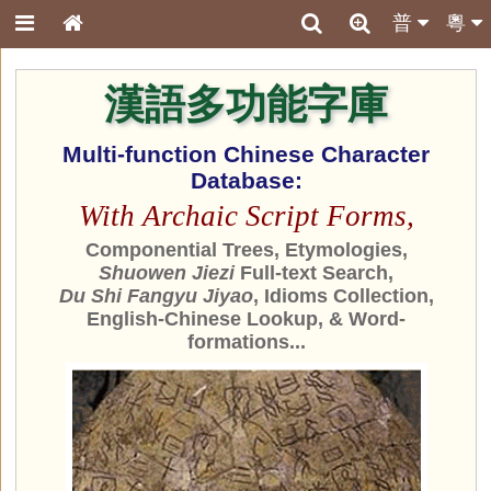
普
粵
漢語多功能字庫
Multi-function Chinese Character
Database:
With Archaic Script Forms,
Componential Trees, Etymologies,
Shuowen Jiezi
Full-text Search,
Du Shi Fangyu Jiyao
, Idioms Collection,
English-Chinese Lookup, & Word-
formations...