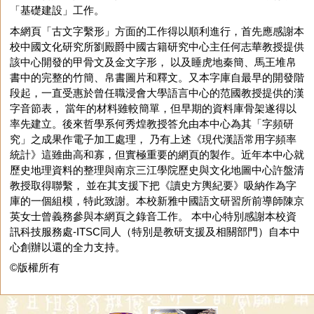
「基礎建設」工作。
本網頁「古文字繫形」方面的工作得以順利進行，首先應感謝本
校中國文化研究所劉殿爵中國古籍研究中心主任何志華教授提供
該中心開發的甲骨文及金文字形， 以及睡虎地秦簡、馬王堆帛
書中的完整的竹簡、帛書圖片和釋文。又本字庫自最早的開發階
段起，一直受惠於曾任職浸會大學語言中心的范國教授提供的漢
字音節表， 當年的材料雖較簡單，但早期的資料庫骨架遂得以
率先建立。後來哲學系何秀煌教授答允由本中心為其「字頻研
究」之成果作電子加工處理， 乃有上述《現代漢語常用字頻率
統計》這雖曲高和寡，但實極重要的網頁的製作。近年本中心就
歷史地理資料的整理與南京三江學院歷史與文化地圖中心許盤清
教授取得聯繫， 並在其支援下把《讀史方輿紀要》吸納作為字
庫的一個組模，特此致謝。本校新雅中國語文研習所前導師陳京
英女士曾義務參與本網頁之錄音工作。 本中心特別感謝本校資
訊科技服務處-ITSC同人（特別是教研支援及相關部門）自本中
心創辦以還的全力支持。
©版權所有