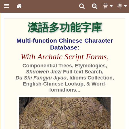
普
粵
漢語多功能字庫
Multi-function Chinese Character
Database:
With Archaic Script Forms,
Componential Trees, Etymologies,
Shuowen Jiezi
Full-text Search,
Du Shi Fangyu Jiyao
, Idioms Collection,
English-Chinese Lookup, & Word-
formations...