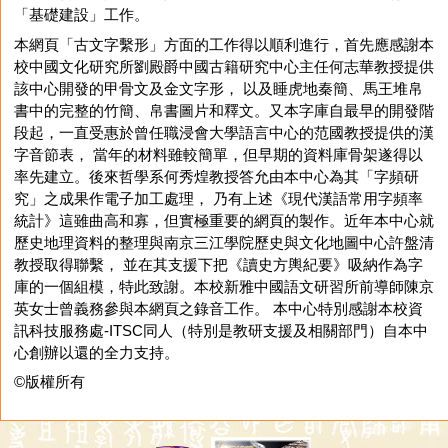
「基礎建設」工作。
本網頁「古文字繫形」方面的工作得以順利進行，首先應感謝本
校中國文化研究所劉殿爵中國古籍研究中心主任何志華教授提供
該中心開發的甲骨文及金文字形， 以及睡虎地秦簡、馬王堆帛
書中的完整的竹簡、帛書圖片和釋文。又本字庫自最早的開發階
段起，一直受惠於曾任職浸會大學語言中心的范國教授提供的漢
字音節表， 當年的材料雖較簡單，但早期的資料庫骨架遂得以
率先建立。後來哲學系何秀煌教授答允由本中心為其「字頻研
究」之成果作電子加工處理， 乃有上述《現代漢語常用字頻率
統計》這雖曲高和寡，但實極重要的網頁的製作。近年本中心就
歷史地理資料的整理與南京三江學院歷史與文化地圖中心許盤清
教授取得聯繫， 並在其支援下把《讀史方輿紀要》吸納作為字
庫的一個組模，特此致謝。本校新雅中國語文研習所前導師陳京
英女士曾義務參與本網頁之錄音工作。 本中心特別感謝本校資
訊科技服務處-ITSC同人（特別是教研支援及相關部門）自本中
心創辦以還的全力支持。
©版權所有