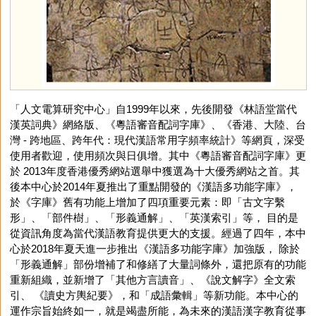
「人文電算研究中心」自1999年以來，先後開發《林語堂當代
漢英詞典》網絡版、《粵語審音配詞字庫》、《香港、大陸、台
灣 - 跨地區、跨年代：現代漢語常用字頻率統計》等網頁，深受
使用者歡迎，使用頻次與日俱增。其中《粵語審音配詞字庫》更
於 2013年度香港優秀網站選舉中獲選為十大優秀網站之首。其
後本中心於2014年夏推出了重點開發的《漢語多功能字庫》，
於《字庫》舊有功能上增加了四項重要元素：即「古文字繫
形」、「部件樹」、「形義通解」、「英漢索引」等， 目的是
從資訊角度為當代漢語教育提供更大的支援。經過了四年，本中
心於2018年夏天進一步推出《漢語多功能字庫》加強版， 除於
「形義通解」部份增補了和修繕了大量詞條外，還把原有的功能
重新組織，並新增了「其他方言讀音」、《說文解字》全文索
引、 《讀史方輿紀要》，和「成語彙輯」等新功能。本中心的
運作宗旨始終如一，就是竭盡所能，為未來的漢語漢字教育從事