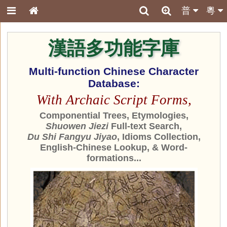
普
粵
漢語多功能字庫
Multi-function Chinese Character
Database:
With Archaic Script Forms,
Componential Trees, Etymologies,
Shuowen Jiezi
Full-text Search,
Du Shi Fangyu Jiyao
, Idioms Collection,
English-Chinese Lookup, & Word-
formations...