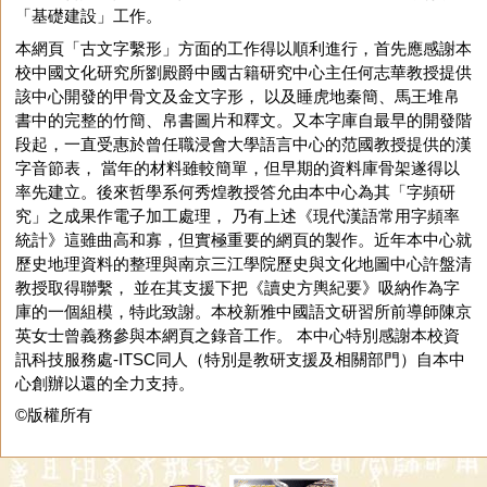
「基礎建設」工作。
本網頁「古文字繫形」方面的工作得以順利進行，首先應感謝本
校中國文化研究所劉殿爵中國古籍研究中心主任何志華教授提供
該中心開發的甲骨文及金文字形， 以及睡虎地秦簡、馬王堆帛
書中的完整的竹簡、帛書圖片和釋文。又本字庫自最早的開發階
段起，一直受惠於曾任職浸會大學語言中心的范國教授提供的漢
字音節表， 當年的材料雖較簡單，但早期的資料庫骨架遂得以
率先建立。後來哲學系何秀煌教授答允由本中心為其「字頻研
究」之成果作電子加工處理， 乃有上述《現代漢語常用字頻率
統計》這雖曲高和寡，但實極重要的網頁的製作。近年本中心就
歷史地理資料的整理與南京三江學院歷史與文化地圖中心許盤清
教授取得聯繫， 並在其支援下把《讀史方輿紀要》吸納作為字
庫的一個組模，特此致謝。本校新雅中國語文研習所前導師陳京
英女士曾義務參與本網頁之錄音工作。 本中心特別感謝本校資
訊科技服務處-ITSC同人（特別是教研支援及相關部門）自本中
心創辦以還的全力支持。
©版權所有