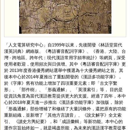
「人文電算研究中心」自1999年以來，先後開發《林語堂當代
漢英詞典》網絡版、《粵語審音配詞字庫》、《香港、大陸、台
灣 - 跨地區、跨年代：現代漢語常用字頻率統計》等網頁，深受
使用者歡迎，使用頻次與日俱增。其中《粵語審音配詞字庫》更
於 2013年度香港優秀網站選舉中獲選為十大優秀網站之首。其
後本中心於2014年夏推出了重點開發的《漢語多功能字庫》，
於《字庫》舊有功能上增加了四項重要元素：即「古文字繫
形」、「部件樹」、「形義通解」、「英漢索引」等， 目的是
從資訊角度為當代漢語教育提供更大的支援。經過了四年，本中
心於2018年夏天進一步推出《漢語多功能字庫》加強版， 除於
「形義通解」部份增補了和修繕了大量詞條外，還把原有的功能
重新組織，並新增了「其他方言讀音」、《說文解字》全文索
引、 《讀史方輿紀要》，和「成語彙輯」等新功能。本中心的
運作宗旨始終如一，就是竭盡所能，為未來的漢語漢字教育從事