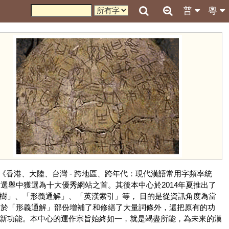
普
粵
《香港、大陸、台灣 - 跨地區、跨年代：現代漢語常用字頻率統
選舉中獲選為十大優秀網站之首。其後本中心於2014年夏推出了
樹」、「形義通解」、「英漢索引」等， 目的是從資訊角度為當
 除於「形義通解」部份增補了和修繕了大量詞條外，還把原有的功
等新功能。本中心的運作宗旨始終如一，就是竭盡所能，為未來的漢