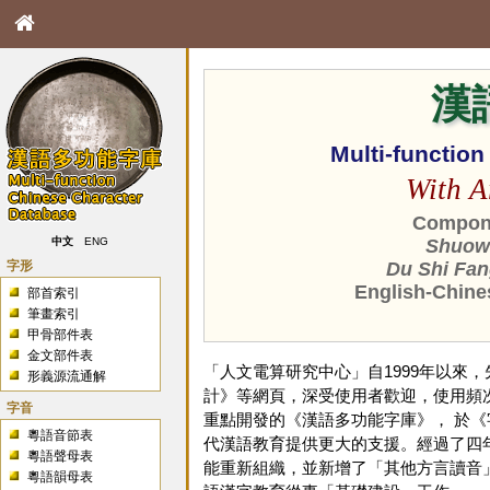
漢
Multi-functio
With A
Compone
中文
ENG
Shuowe
字形
Du Shi Fan
English-Chine
部首索引
筆畫索引
甲骨部件表
金文部件表
「人文電算研究中心」自1999年以來
形義源流通解
計》等網頁，深受使用者歡迎，使用頻次
字音
重點開發的《漢語多功能字庫》， 於
粵語音節表
代漢語教育提供更大的支援。經過了四年
粵語聲母表
能重新組織，並新增了「其他方言讀音
粵語韻母表