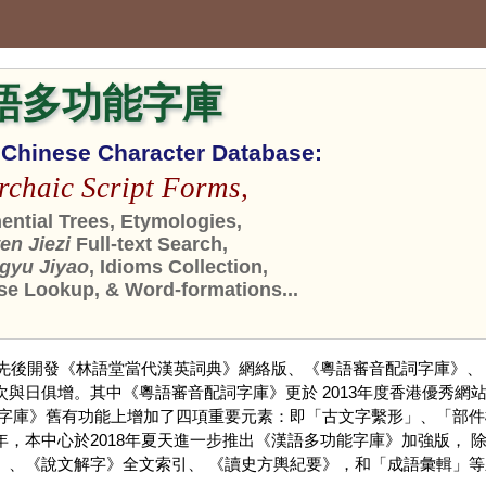
語多功能字庫
n Chinese Character Database:
rchaic Script Forms,
ntial Trees, Etymologies,
n Jiezi
Full-text Search,
gyu Jiyao
, Idioms Collection,
se Lookup, & Word-formations...
，先後開發《林語堂當代漢英詞典》網絡版、《粵語審音配詞字庫》、
與日俱增。其中《粵語審音配詞字庫》更於 2013年度香港優秀網站
《字庫》舊有功能上增加了四項重要元素：即「古文字繫形」、「部件
，本中心於2018年夏天進一步推出《漢語多功能字庫》加強版，
」、《說文解字》全文索引、 《讀史方輿紀要》，和「成語彙輯」