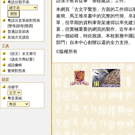
語漢字教育從事「基礎建設」工作。
粵語分類字表:
本網頁「古文字繫形」方面的工作得以
秦簡、馬王堆帛書中的完整的竹簡、帛
粵語注音系統對照表
單，但早期的資料庫骨架遂得以率先建
[
聲母
|
韻母
|
聲調
]
寡，但實極重要的網頁的製作。近年本
普通話音節表
的一個組模，特此致謝。本校新雅中國語
其他方言讀音
部門）自本中心創辦以還的全力支持。
工具
©版權所有
《說文》全文索引
《讀史方輿紀要》
成語彙輯
繁簡對照表
設定
冷僻字:
粵音系統: