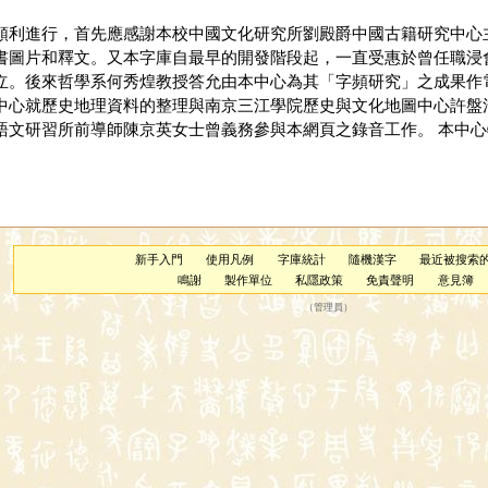
順利進行，首先應感謝本校中國文化研究所劉殿爵中國古籍研究中心
書圖片和釋文。又本字庫自最早的開發階段起，一直受惠於曾任職浸
立。後來哲學系何秀煌教授答允由本中心為其「字頻研究」之成果作
中心就歷史地理資料的整理與南京三江學院歷史與文化地圖中心許盤
文研習所前導師陳京英女士曾義務參與本網頁之錄音工作。 本中心特
新手入門
使用凡例
字庫統計
隨機漢字
最近被搜索
鳴謝
製作單位
私隱政策
免責聲明
意見簿
（
管理員
）