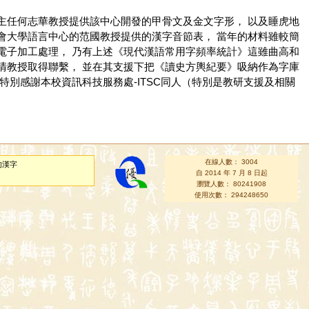
主任何志華教授提供該中心開發的甲骨文及金文字形， 以及睡虎地
會大學語言中心的范國教授提供的漢字音節表， 當年的材料雖較簡
電子加工處理， 乃有上述《現代漢語常用字頻率統計》這雖曲高和
清教授取得聯繫， 並在其支援下把《讀史方輿紀要》吸納作為字庫
別感謝本校資訊科技服務處-ITSC同人（特別是教研支援及相關
在線人數： 3004
的漢字
自 2014 年 7 月 8 日起
瀏覽人數： 80241908
使用次數： 294248650