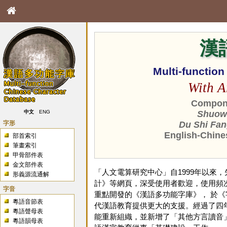
漢
Multi-functio
With A
Compone
中文
ENG
Shuowe
字形
Du Shi Fan
English-Chine
部首索引
筆畫索引
甲骨部件表
金文部件表
「人文電算研究中心」自1999年以來
形義源流通解
計》等網頁，深受使用者歡迎，使用頻次
字音
重點開發的《漢語多功能字庫》， 於
粵語音節表
代漢語教育提供更大的支援。經過了四年
粵語聲母表
能重新組織，並新增了「其他方言讀音
粵語韻母表