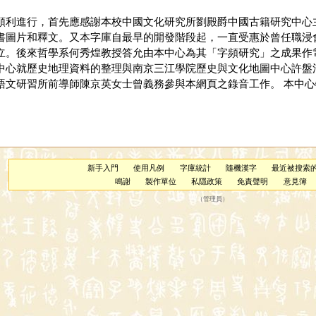
順利進行，首先應感謝本校中國文化研究所劉殿爵中國古籍研究中心
書圖片和釋文。又本字庫自最早的開發階段起，一直受惠於曾任職浸
立。後來哲學系何秀煌教授答允由本中心為其「字頻研究」之成果作
中心就歷史地理資料的整理與南京三江學院歷史與文化地圖中心許盤
文研習所前導師陳京英女士曾義務參與本網頁之錄音工作。 本中心特
新手入門
使用凡例
字庫統計
隨機漢字
最近被搜索
鳴謝
製作單位
私隱政策
免責聲明
意見簿
（
管理員
）