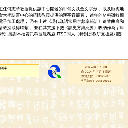
主任何志華教授提供該中心開發的甲骨文及金文字形， 以及睡虎地
會大學語言中心的范國教授提供的漢字音節表， 當年的材料雖較簡
電子加工處理， 乃有上述《現代漢語常用字頻率統計》這雖曲高和
清教授取得聯繫， 並在其支援下把《讀史方輿紀要》吸納作為字庫
別感謝本校資訊科技服務處-ITSC同人（特別是教研支援及相關
在線人數： 1938
的漢字
自 2014 年 7 月 8 日起
瀏覽人數： 80395418
使用次數： 294520971