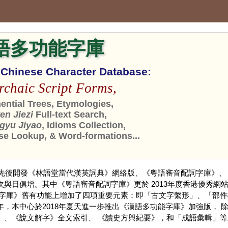
語多功能字庫
n Chinese Character Database:
rchaic Script Forms,
ntial Trees, Etymologies,
n Jiezi
Full-text Search,
gyu Jiyao
, Idioms Collection,
se Lookup, & Word-formations...
，先後開發《林語堂當代漢英詞典》網絡版、《粵語審音配詞字庫》、
與日俱增。其中《粵語審音配詞字庫》更於 2013年度香港優秀網站
《字庫》舊有功能上增加了四項重要元素：即「古文字繫形」、「部件
，本中心於2018年夏天進一步推出《漢語多功能字庫》加強版，
」、《說文解字》全文索引、 《讀史方輿紀要》，和「成語彙輯」