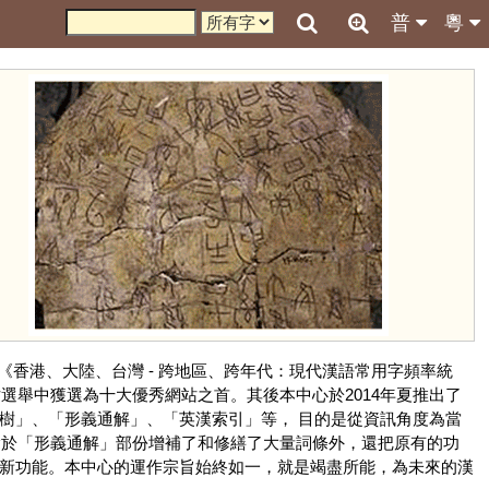
普
粵
《香港、大陸、台灣 - 跨地區、跨年代：現代漢語常用字頻率統
選舉中獲選為十大優秀網站之首。其後本中心於2014年夏推出了
樹」、「形義通解」、「英漢索引」等， 目的是從資訊角度為當
 除於「形義通解」部份增補了和修繕了大量詞條外，還把原有的功
等新功能。本中心的運作宗旨始終如一，就是竭盡所能，為未來的漢