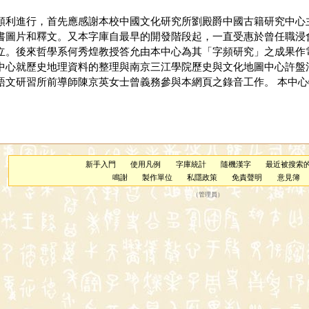
順利進行，首先應感謝本校中國文化研究所劉殿爵中國古籍研究中心
書圖片和釋文。又本字庫自最早的開發階段起，一直受惠於曾任職浸
立。後來哲學系何秀煌教授答允由本中心為其「字頻研究」之成果作
中心就歷史地理資料的整理與南京三江學院歷史與文化地圖中心許盤
文研習所前導師陳京英女士曾義務參與本網頁之錄音工作。 本中心特
新手入門
使用凡例
字庫統計
隨機漢字
最近被搜索
鳴謝
製作單位
私隱政策
免責聲明
意見簿
（
管理員
）