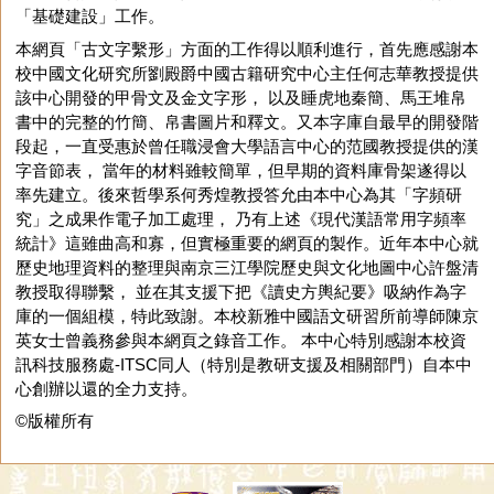
「基礎建設」工作。
本網頁「古文字繫形」方面的工作得以順利進行，首先應感謝本
校中國文化研究所劉殿爵中國古籍研究中心主任何志華教授提供
該中心開發的甲骨文及金文字形， 以及睡虎地秦簡、馬王堆帛
書中的完整的竹簡、帛書圖片和釋文。又本字庫自最早的開發階
段起，一直受惠於曾任職浸會大學語言中心的范國教授提供的漢
字音節表， 當年的材料雖較簡單，但早期的資料庫骨架遂得以
率先建立。後來哲學系何秀煌教授答允由本中心為其「字頻研
究」之成果作電子加工處理， 乃有上述《現代漢語常用字頻率
統計》這雖曲高和寡，但實極重要的網頁的製作。近年本中心就
歷史地理資料的整理與南京三江學院歷史與文化地圖中心許盤清
教授取得聯繫， 並在其支援下把《讀史方輿紀要》吸納作為字
庫的一個組模，特此致謝。本校新雅中國語文研習所前導師陳京
英女士曾義務參與本網頁之錄音工作。 本中心特別感謝本校資
訊科技服務處-ITSC同人（特別是教研支援及相關部門）自本中
心創辦以還的全力支持。
©版權所有