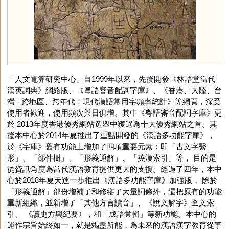
「人文電算研究中心」自1999年以來，先後開發《林語堂當代
漢英詞典》網絡版、《粵語審音配詞字庫》、《香港、大陸、台
灣 - 跨地區、跨年代：現代漢語常用字頻率統計》等網頁，深受
使用者歡迎，使用頻次與日俱增。其中《粵語審音配詞字庫》更
於 2013年度香港優秀網站選舉中獲選為十大優秀網站之首。其
後本中心於2014年夏推出了重點開發的《漢語多功能字庫》，
於《字庫》舊有功能上增加了四項重要元素：即「古文字繫
形」、「部件樹」、「形義通解」、「英漢索引」等， 目的是
從資訊角度為當代漢語教育提供更大的支援。經過了四年，本中
心於2018年夏天進一步推出《漢語多功能字庫》加強版， 除於
「形義通解」部份增補了和修繕了大量詞條外，還把原有的功能
重新組織，並新增了「其他方言讀音」、《說文解字》全文索
引、 《讀史方輿紀要》，和「成語彙輯」等新功能。本中心的
運作宗旨始終如一，就是竭盡所能，為未來的漢語漢字教育從事