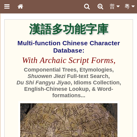
普
粵
漢語多功能字庫
Multi-function Chinese Character
Database:
With Archaic Script Forms,
Componential Trees, Etymologies,
Shuowen Jiezi
Full-text Search,
Du Shi Fangyu Jiyao
, Idioms Collection,
English-Chinese Lookup, & Word-
formations...