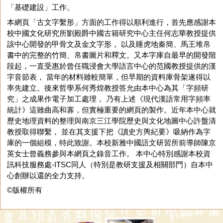
「基礎建設」工作。
本網頁「古文字繫形」方面的工作得以順利進行，首先應感謝本
校中國文化研究所劉殿爵中國古籍研究中心主任何志華教授提供
該中心開發的甲骨文及金文字形， 以及睡虎地秦簡、馬王堆帛
書中的完整的竹簡、帛書圖片和釋文。又本字庫自最早的開發階
段起，一直受惠於曾任職浸會大學語言中心的范國教授提供的漢
字音節表， 當年的材料雖較簡單，但早期的資料庫骨架遂得以
率先建立。後來哲學系何秀煌教授答允由本中心為其「字頻研
究」之成果作電子加工處理， 乃有上述《現代漢語常用字頻率
統計》這雖曲高和寡，但實極重要的網頁的製作。近年本中心就
歷史地理資料的整理與南京三江學院歷史與文化地圖中心許盤清
教授取得聯繫， 並在其支援下把《讀史方輿紀要》吸納作為字
庫的一個組模，特此致謝。本校新雅中國語文研習所前導師陳京
英女士曾義務參與本網頁之錄音工作。 本中心特別感謝本校資
訊科技服務處-ITSC同人（特別是教研支援及相關部門）自本中
心創辦以還的全力支持。
©版權所有