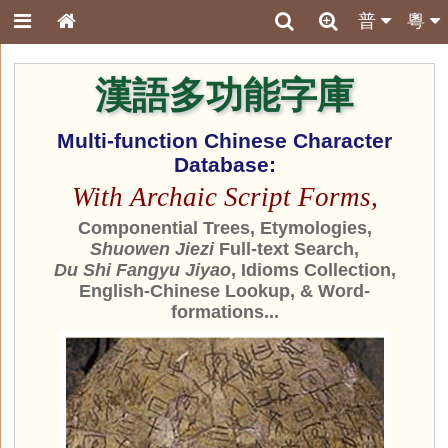
普
粵
漢語多功能字庫
Multi-function Chinese Character
Database:
With Archaic Script Forms,
Componential Trees, Etymologies,
Shuowen Jiezi
Full-text Search,
Du Shi Fangyu Jiyao
, Idioms Collection,
English-Chinese Lookup, & Word-
formations...