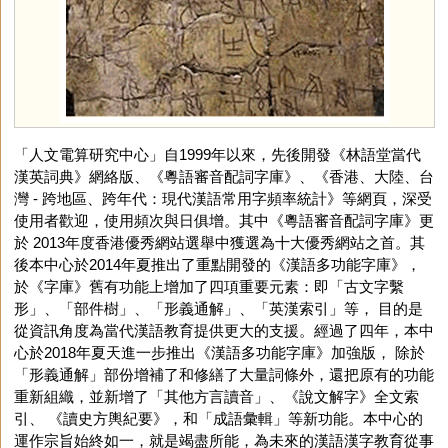
「人文電算研究中心」自1999年以來，先後開發《林語堂當代
漢英詞典》網絡版、《粵語審音配詞字庫》、《香港、大陸、台
灣 - 跨地區、跨年代：現代漢語常用字頻率統計》等網頁，深受
使用者歡迎，使用頻次與日俱增。其中《粵語審音配詞字庫》更
於 2013年度香港優秀網站選舉中獲選為十大優秀網站之首。其
後本中心於2014年夏推出了重點開發的《漢語多功能字庫》，
於《字庫》舊有功能上增加了四項重要元素：即「古文字繫
形」、「部件樹」、「形義通解」、「英漢索引」等， 目的是
從資訊角度為當代漢語教育提供更大的支援。經過了四年，本中
心於2018年夏天進一步推出《漢語多功能字庫》加強版， 除於
「形義通解」部份增補了和修繕了大量詞條外，還把原有的功能
重新組織，並新增了「其他方言讀音」、《說文解字》全文索
引、 《讀史方輿紀要》，和「成語彙輯」等新功能。本中心的
運作宗旨始終如一，就是竭盡所能，為未來的漢語漢字教育從事