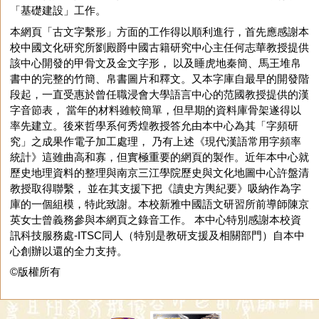
「基礎建設」工作。
本網頁「古文字繫形」方面的工作得以順利進行，首先應感謝本
校中國文化研究所劉殿爵中國古籍研究中心主任何志華教授提供
該中心開發的甲骨文及金文字形， 以及睡虎地秦簡、馬王堆帛
書中的完整的竹簡、帛書圖片和釋文。又本字庫自最早的開發階
段起，一直受惠於曾任職浸會大學語言中心的范國教授提供的漢
字音節表， 當年的材料雖較簡單，但早期的資料庫骨架遂得以
率先建立。後來哲學系何秀煌教授答允由本中心為其「字頻研
究」之成果作電子加工處理， 乃有上述《現代漢語常用字頻率
統計》這雖曲高和寡，但實極重要的網頁的製作。近年本中心就
歷史地理資料的整理與南京三江學院歷史與文化地圖中心許盤清
教授取得聯繫， 並在其支援下把《讀史方輿紀要》吸納作為字
庫的一個組模，特此致謝。本校新雅中國語文研習所前導師陳京
英女士曾義務參與本網頁之錄音工作。 本中心特別感謝本校資
訊科技服務處-ITSC同人（特別是教研支援及相關部門）自本中
心創辦以還的全力支持。
©版權所有