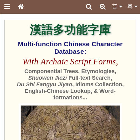
普
粵
漢語多功能字庫
Multi-function Chinese Character
Database:
With Archaic Script Forms,
Componential Trees, Etymologies,
Shuowen Jiezi
Full-text Search,
Du Shi Fangyu Jiyao
, Idioms Collection,
English-Chinese Lookup, & Word-
formations...