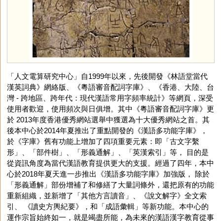
「人文電算研究中心」自1999年以來，先後開發《林語堂當代
漢英詞典》網絡版、《粵語審音配詞字庫》、《香港、大陸、台
灣 - 跨地區、跨年代：現代漢語常用字頻率統計》等網頁，深受
使用者歡迎，使用頻次與日俱增。其中《粵語審音配詞字庫》更
於 2013年度香港優秀網站選舉中獲選為十大優秀網站之首。其
後本中心於2014年夏推出了重點開發的《漢語多功能字庫》，
於《字庫》舊有功能上增加了四項重要元素：即「古文字繫
形」、「部件樹」、「形義通解」、「英漢索引」等， 目的是
從資訊角度為當代漢語教育提供更大的支援。經過了四年，本中
心於2018年夏天進一步推出《漢語多功能字庫》加強版， 除於
「形義通解」部份增補了和修繕了大量詞條外，還把原有的功能
重新組織，並新增了「其他方言讀音」、《說文解字》全文索
引、 《讀史方輿紀要》，和「成語彙輯」等新功能。本中心的
運作宗旨始終如一，就是竭盡所能，為未來的漢語漢字教育從事