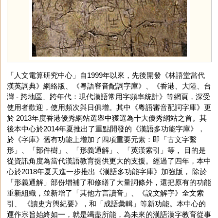
「人文電算研究中心」自1999年以來，先後開發《林語堂當代
漢英詞典》網絡版、《粵語審音配詞字庫》、《香港、大陸、台
灣 - 跨地區、跨年代：現代漢語常用字頻率統計》等網頁，深受
使用者歡迎，使用頻次與日俱增。其中《粵語審音配詞字庫》更
於 2013年度香港優秀網站選舉中獲選為十大優秀網站之首。其
後本中心於2014年夏推出了重點開發的《漢語多功能字庫》，
於《字庫》舊有功能上增加了四項重要元素：即「古文字繫
形」、「部件樹」、「形義通解」、「英漢索引」等， 目的是
從資訊角度為當代漢語教育提供更大的支援。經過了四年，本中
心於2018年夏天進一步推出《漢語多功能字庫》加強版， 除於
「形義通解」部份增補了和修繕了大量詞條外，還把原有的功能
重新組織，並新增了「其他方言讀音」、《說文解字》全文索
引、 《讀史方輿紀要》，和「成語彙輯」等新功能。本中心的
運作宗旨始終如一，就是竭盡所能，為未來的漢語漢字教育從事