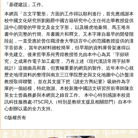
「基礎建設」工作。
本網頁「古文字繫形」方面的工作得以順利進行，首先應感謝本
校中國文化研究所劉殿爵中國古籍研究中心主任何志華教授提供
該中心開發的甲骨文及金文字形， 以及睡虎地秦簡、馬王堆帛
書中的完整的竹簡、帛書圖片和釋文。又本字庫自最早的開發階
段起，一直受惠於曾任職浸會大學語言中心的范國教授提供的漢
字音節表， 當年的材料雖較簡單，但早期的資料庫骨架遂得以
率先建立。後來哲學系何秀煌教授答允由本中心為其「字頻研
究」之成果作電子加工處理， 乃有上述《現代漢語常用字頻率
統計》這雖曲高和寡，但實極重要的網頁的製作。近年本中心就
歷史地理資料的整理與南京三江學院歷史與文化地圖中心許盤清
教授取得聯繫， 並在其支援下把《讀史方輿紀要》吸納作為字
庫的一個組模，特此致謝。本校新雅中國語文研習所前導師陳京
英女士曾義務參與本網頁之錄音工作。 本中心特別感謝本校資
訊科技服務處-ITSC同人（特別是教研支援及相關部門）自本中
心創辦以還的全力支持。
©版權所有