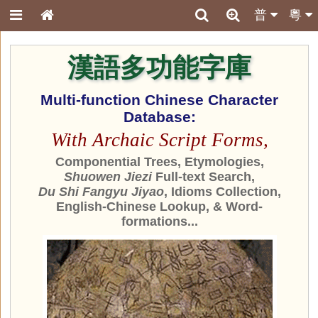
普
粵
漢語多功能字庫
Multi-function Chinese Character
Database:
With Archaic Script Forms,
Componential Trees, Etymologies,
Shuowen Jiezi
Full-text Search,
Du Shi Fangyu Jiyao
, Idioms Collection,
English-Chinese Lookup, & Word-
formations...