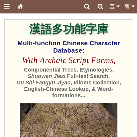
普
粵
漢語多功能字庫
Multi-function Chinese Character
Database:
With Archaic Script Forms,
Componential Trees, Etymologies,
Shuowen Jiezi
Full-text Search,
Du Shi Fangyu Jiyao
, Idioms Collection,
English-Chinese Lookup, & Word-
formations...