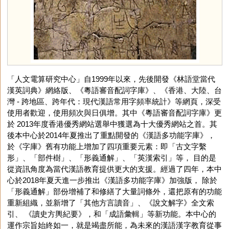
「人文電算研究中心」自1999年以來，先後開發《林語堂當代
漢英詞典》網絡版、《粵語審音配詞字庫》、《香港、大陸、台
灣 - 跨地區、跨年代：現代漢語常用字頻率統計》等網頁，深受
使用者歡迎，使用頻次與日俱增。其中《粵語審音配詞字庫》更
於 2013年度香港優秀網站選舉中獲選為十大優秀網站之首。其
後本中心於2014年夏推出了重點開發的《漢語多功能字庫》，
於《字庫》舊有功能上增加了四項重要元素：即「古文字繫
形」、「部件樹」、「形義通解」、「英漢索引」等， 目的是
從資訊角度為當代漢語教育提供更大的支援。經過了四年，本中
心於2018年夏天進一步推出《漢語多功能字庫》加強版， 除於
「形義通解」部份增補了和修繕了大量詞條外，還把原有的功能
重新組織，並新增了「其他方言讀音」、《說文解字》全文索
引、 《讀史方輿紀要》，和「成語彙輯」等新功能。本中心的
運作宗旨始終如一，就是竭盡所能，為未來的漢語漢字教育從事