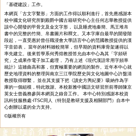
「基礎建設」工作。
本網頁「古文字繫形」方面的工作得以順利進行，首先應感謝本
校中國文化研究所劉殿爵中國古籍研究中心主任何志華教授提供
該中心開發的甲骨文及金文字形， 以及睡虎地秦簡、馬王堆帛
書中的完整的竹簡、帛書圖片和釋文。又本字庫自最早的開發階
段起，一直受惠於曾任職浸會大學語言中心的范國教授提供的漢
字音節表， 當年的材料雖較簡單，但早期的資料庫骨架遂得以
率先建立。後來哲學系何秀煌教授答允由本中心為其「字頻研
究」之成果作電子加工處理， 乃有上述《現代漢語常用字頻率
統計》這雖曲高和寡，但實極重要的網頁的製作。近年本中心就
歷史地理資料的整理與南京三江學院歷史與文化地圖中心許盤清
教授取得聯繫， 並在其支援下把《讀史方輿紀要》吸納作為字
庫的一個組模，特此致謝。本校新雅中國語文研習所前導師陳京
英女士曾義務參與本網頁之錄音工作。 本中心特別感謝本校資
訊科技服務處-ITSC同人（特別是教研支援及相關部門）自本中
心創辦以還的全力支持。
©版權所有