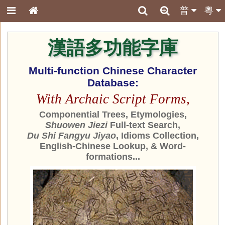
普
粵
漢語多功能字庫
Multi-function Chinese Character
Database:
With Archaic Script Forms,
Componential Trees, Etymologies,
Shuowen Jiezi
Full-text Search,
Du Shi Fangyu Jiyao
, Idioms Collection,
English-Chinese Lookup, & Word-
formations...