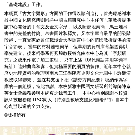
「基礎建設」工作。
本網頁「古文字繫形」方面的工作得以順利進行，首先應感謝本
校中國文化研究所劉殿爵中國古籍研究中心主任何志華教授提供
該中心開發的甲骨文及金文字形， 以及睡虎地秦簡、馬王堆帛
書中的完整的竹簡、帛書圖片和釋文。又本字庫自最早的開發階
段起，一直受惠於曾任職浸會大學語言中心的范國教授提供的漢
字音節表， 當年的材料雖較簡單，但早期的資料庫骨架遂得以
率先建立。後來哲學系何秀煌教授答允由本中心為其「字頻研
究」之成果作電子加工處理， 乃有上述《現代漢語常用字頻率
統計》這雖曲高和寡，但實極重要的網頁的製作。近年本中心就
歷史地理資料的整理與南京三江學院歷史與文化地圖中心許盤清
教授取得聯繫， 並在其支援下把《讀史方輿紀要》吸納作為字
庫的一個組模，特此致謝。本校新雅中國語文研習所前導師陳京
英女士曾義務參與本網頁之錄音工作。 本中心特別感謝本校資
訊科技服務處-ITSC同人（特別是教研支援及相關部門）自本中
心創辦以還的全力支持。
©版權所有