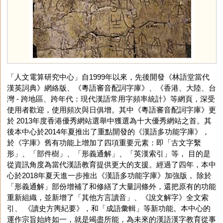
「人文電算研究中心」自1999年以來，先後開發《林語堂當代
漢英詞典》網絡版、《粵語審音配詞字庫》、《香港、大陸、台
灣 - 跨地區、跨年代：現代漢語常用字頻率統計》等網頁，深受
使用者歡迎，使用頻次與日俱增。其中《粵語審音配詞字庫》更
於 2013年度香港優秀網站選舉中獲選為十大優秀網站之首。其
後本中心於2014年夏推出了重點開發的《漢語多功能字庫》，
於《字庫》舊有功能上增加了四項重要元素：即「古文字繫
形」、「部件樹」、「形義通解」、「英漢索引」等， 目的是
從資訊角度為當代漢語教育提供更大的支援。經過了四年，本中
心於2018年夏天進一步推出《漢語多功能字庫》加強版， 除於
「形義通解」部份增補了和修繕了大量詞條外，還把原有的功能
重新組織，並新增了「其他方言讀音」、《說文解字》全文索
引、 《讀史方輿紀要》，和「成語彙輯」等新功能。本中心的
運作宗旨始終如一，就是竭盡所能，為未來的漢語漢字教育從事