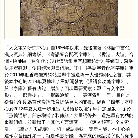
「人文電算研究中心」自1999年以來，先後開發《林語堂當代
漢英詞典》網絡版、《粵語審音配詞字庫》、《香港、大陸、台
灣 - 跨地區、跨年代：現代漢語常用字頻率統計》等網頁，深受
使用者歡迎，使用頻次與日俱增。其中《粵語審音配詞字庫》更
於 2013年度香港優秀網站選舉中獲選為十大優秀網站之首。其
後本中心於2014年夏推出了重點開發的《漢語多功能字庫》，
於《字庫》舊有功能上增加了四項重要元素：即「古文字繫
形」、「部件樹」、「形義通解」、「英漢索引」等， 目的是
從資訊角度為當代漢語教育提供更大的支援。經過了四年，本中
心於2018年夏天進一步推出《漢語多功能字庫》加強版， 除於
「形義通解」部份增補了和修繕了大量詞條外，還把原有的功能
重新組織，並新增了「其他方言讀音」、《說文解字》全文索
引、 《讀史方輿紀要》，和「成語彙輯」等新功能。本中心的
運作宗旨始終如一，就是竭盡所能，為未來的漢語漢字教育從事