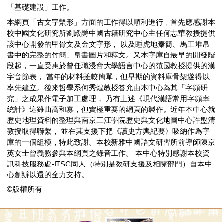
「基礎建設」工作。
本網頁「古文字繫形」方面的工作得以順利進行，首先應感謝本
校中國文化研究所劉殿爵中國古籍研究中心主任何志華教授提供
該中心開發的甲骨文及金文字形， 以及睡虎地秦簡、馬王堆帛
書中的完整的竹簡、帛書圖片和釋文。又本字庫自最早的開發階
段起，一直受惠於曾任職浸會大學語言中心的范國教授提供的漢
字音節表， 當年的材料雖較簡單，但早期的資料庫骨架遂得以
率先建立。後來哲學系何秀煌教授答允由本中心為其「字頻研
究」之成果作電子加工處理， 乃有上述《現代漢語常用字頻率
統計》這雖曲高和寡，但實極重要的網頁的製作。近年本中心就
歷史地理資料的整理與南京三江學院歷史與文化地圖中心許盤清
教授取得聯繫， 並在其支援下把《讀史方輿紀要》吸納作為字
庫的一個組模，特此致謝。本校新雅中國語文研習所前導師陳京
英女士曾義務參與本網頁之錄音工作。 本中心特別感謝本校資
訊科技服務處-ITSC同人（特別是教研支援及相關部門）自本中
心創辦以還的全力支持。
©版權所有