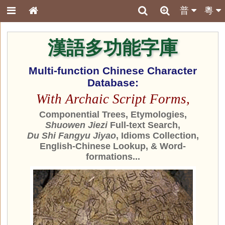
普
粵
漢語多功能字庫
Multi-function Chinese Character
Database:
With Archaic Script Forms,
Componential Trees, Etymologies,
Shuowen Jiezi
Full-text Search,
Du Shi Fangyu Jiyao
, Idioms Collection,
English-Chinese Lookup, & Word-
formations...