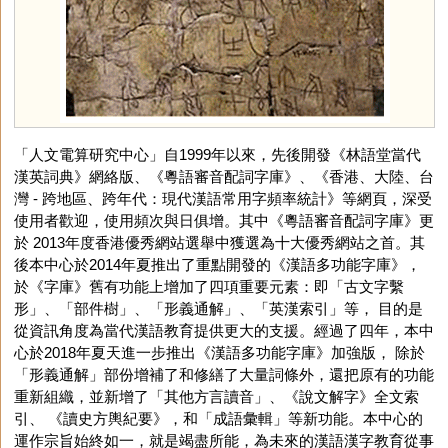
「人文電算研究中心」自1999年以來，先後開發《林語堂當代
漢英詞典》網絡版、《粵語審音配詞字庫》、《香港、大陸、台
灣 - 跨地區、跨年代：現代漢語常用字頻率統計》等網頁，深受
使用者歡迎，使用頻次與日俱增。其中《粵語審音配詞字庫》更
於 2013年度香港優秀網站選舉中獲選為十大優秀網站之首。其
後本中心於2014年夏推出了重點開發的《漢語多功能字庫》，
於《字庫》舊有功能上增加了四項重要元素：即「古文字繫
形」、「部件樹」、「形義通解」、「英漢索引」等， 目的是
從資訊角度為當代漢語教育提供更大的支援。經過了四年，本中
心於2018年夏天進一步推出《漢語多功能字庫》加強版， 除於
「形義通解」部份增補了和修繕了大量詞條外，還把原有的功能
重新組織，並新增了「其他方言讀音」、《說文解字》全文索
引、 《讀史方輿紀要》，和「成語彙輯」等新功能。本中心的
運作宗旨始終如一，就是竭盡所能，為未來的漢語漢字教育從事