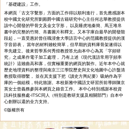
「基礎建設」工作。
本網頁「古文字繫形」方面的工作得以順利進行，首先應感謝本
校中國文化研究所劉殿爵中國古籍研究中心主任何志華教授提供
該中心開發的甲骨文及金文字形， 以及睡虎地秦簡、馬王堆帛
書中的完整的竹簡、帛書圖片和釋文。又本字庫自最早的開發階
段起，一直受惠於曾任職浸會大學語言中心的范國教授提供的漢
字音節表， 當年的材料雖較簡單，但早期的資料庫骨架遂得以
率先建立。後來哲學系何秀煌教授答允由本中心為其「字頻研
究」之成果作電子加工處理， 乃有上述《現代漢語常用字頻率
統計》這雖曲高和寡，但實極重要的網頁的製作。近年本中心就
歷史地理資料的整理與南京三江學院歷史與文化地圖中心許盤清
教授取得聯繫， 並在其支援下把《讀史方輿紀要》吸納作為字
庫的一個組模，特此致謝。本校新雅中國語文研習所前導師陳京
英女士曾義務參與本網頁之錄音工作。 本中心特別感謝本校資
訊科技服務處-ITSC同人（特別是教研支援及相關部門）自本中
心創辦以還的全力支持。
©版權所有