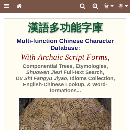
普
粵
漢語多功能字庫
Multi-function Chinese Character
Database:
With Archaic Script Forms,
Componential Trees, Etymologies,
Shuowen Jiezi
Full-text Search,
Du Shi Fangyu Jiyao
, Idioms Collection,
English-Chinese Lookup, & Word-
formations...