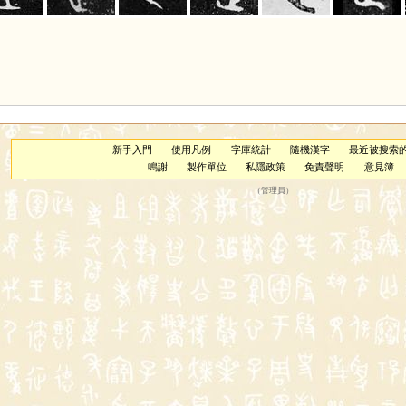
新手入門
使用凡例
字庫統計
隨機漢字
最近被搜索
鳴謝
製作單位
私隱政策
免責聲明
意見簿
（
管理員
）