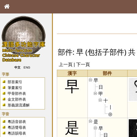
部件: 早 (包括子部件) 共 
上一頁 | 下一頁
中文
ENG
漢字
部件
字形
早
早
部首索引
日
筆畫索引
甲
甲骨部件表
金文部件表
十
形義源流通解
丨
◎
字音
是
粵語音節表
是
粵語聲母表
早
粵語韻母表
日