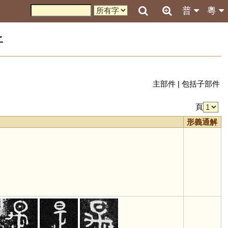
普
粵
析
主部件
|
包括子部件
頁
形義通解