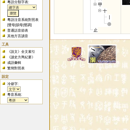
粵語分類字表:
甲
十
丨
粵語注音系統對照表
◎
[
聲母
|
韻母
|
聲調
]
止
普通話音節表
其他方言讀音
工具
《說文》全文索引
《讀史方輿紀要》
成語彙輯
繁簡對照表
設定
冷僻字:
粵音系統: