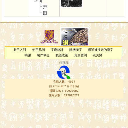
苗
艸
田
新手入門
使用凡例
字庫統計
隨機漢字
最近被搜索的漢字
鳴謝
製作單位
私隱政策
免責聲明
意見簿
（
管理員
）
在線人數： 4924
自 2014 年 7 月 8 日起
瀏覽人數： 80037082
使用次數： 293876271