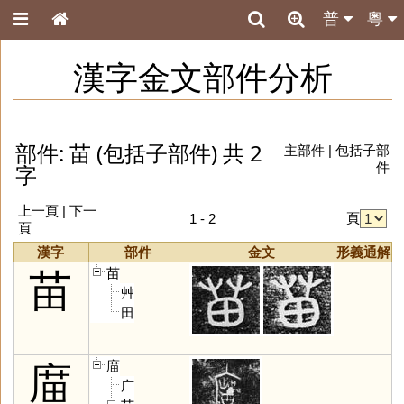
普
粵
漢字金文部件分析
部件: 苗 (包括子部件) 共 2
主部件
|
包括子部
字
件
上一頁 | 下一
頁
1 - 2
頁
漢字
部件
金文
形義通解
苗
苗
艸
田
庿
庿
广