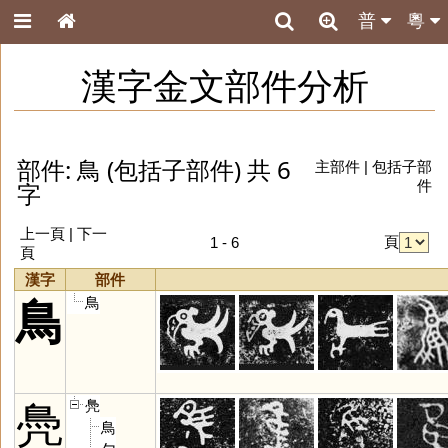
普
粵
漢字金文部件分析
部件: 鳥 (包括子部件) 共 6
主部件
|
包括子部
字
件
上一頁 | 下一
頁
1 - 6
頁
漢字
部件
鳥
鳥
鳧
鳧
鳥