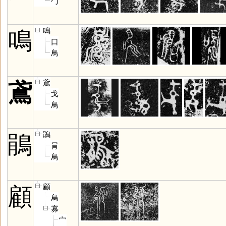
勹
鳴
鳴
口
鳥
鳶
鳶
戈
鳥
鵑
鵑
肙
鳥
顧
顧
鳥
寡
宀