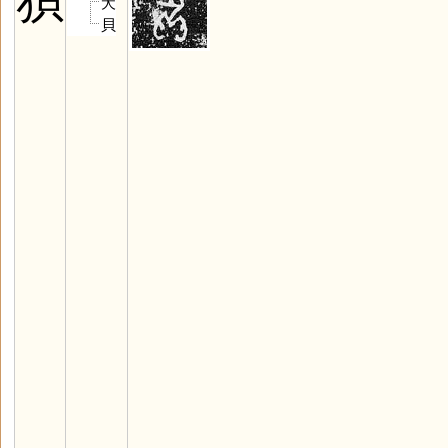
狽
犬
貝