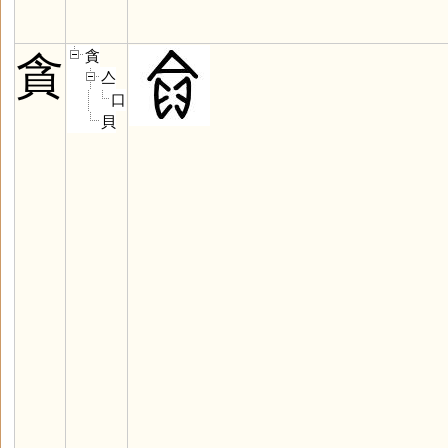
貪
貪
亼
口
貝