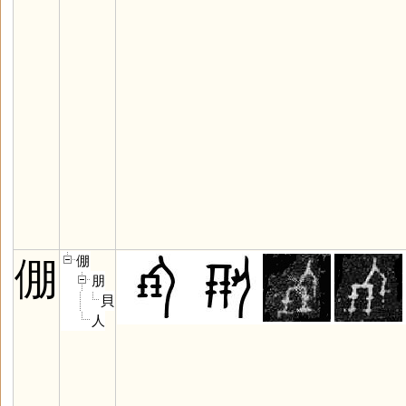
倗
倗
朋
貝
人