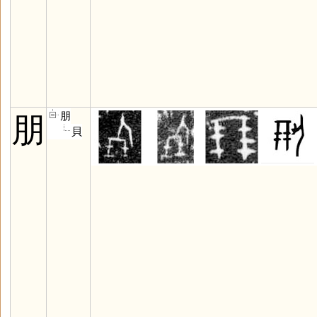
朋
朋
貝