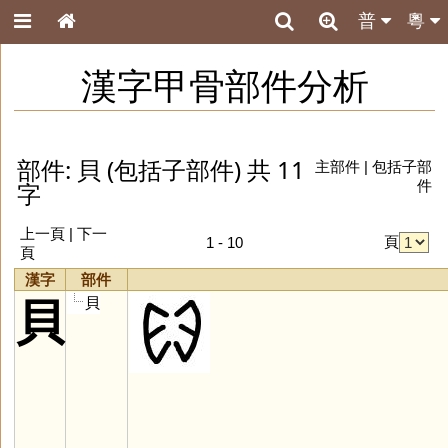
普
粵
漢字甲骨部件分析
部件: 貝 (包括子部件) 共 11
主部件
|
包括子部
字
件
上一頁 |
下一
頁
1 - 10
頁
漢字
部件
貝
貝