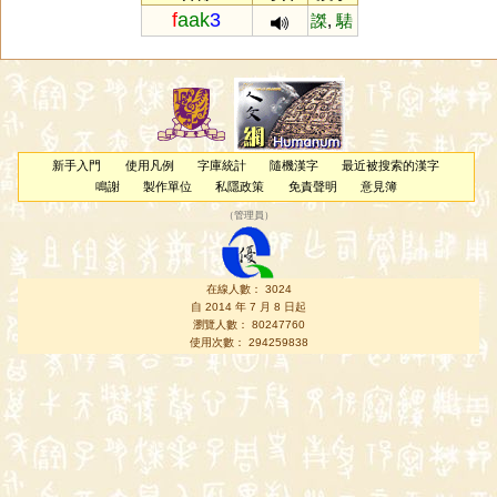
f
aak
3
謋
,
騞
新手入門
使用凡例
字庫統計
隨機漢字
最近被搜索的漢字
鳴謝
製作單位
私隱政策
免責聲明
意見簿
（
管理員
）
在線人數： 3024
自 2014 年 7 月 8 日起
瀏覽人數： 80247760
使用次數： 294259838