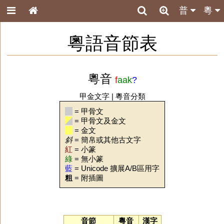
普
粵
粵語音節表
粵音
f
aak
?
甲金文字
|
粵音分類
= 甲骨文
= 甲骨文及金文
= 金文
斜
= 簡帛或其他古文字
紅
= 小篆
綠
= 無小篆
藍
= Unicode 擴展A/B區用字
粗
= 附插圖
音節
粵音
漢字