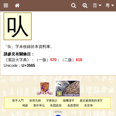
普
粵
㕥
「㕥」字未收錄於本資料庫。
請參見有關條目：
《漢語大字典》：（一版）
570
；（二版）
618
Unicode：
U+3565
新手入門
使用凡例
字庫統計
隨機漢字
最近被搜索的漢字
鳴謝
製作單位
私隱政策
免責聲明
意見簿
（
管理員
）