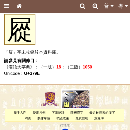
普
粵
㞞
「㞞」字未收錄於本資料庫。
請參見有關條目：
《漢語大字典》：（一版）
18
；（二版）
1050
Unicode：
U+379E
新手入門
使用凡例
字庫統計
隨機漢字
最近被搜索的漢字
鳴謝
製作單位
私隱政策
免責聲明
意見簿
（
管理員
）