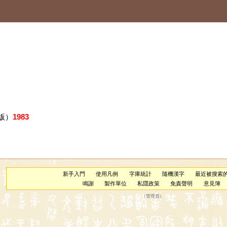
版）
1983
新手入門
使用凡例
字庫統計
隨機漢字
最近被搜索
鳴謝
製作單位
私隱政策
免責聲明
意見簿
（
管理員
）