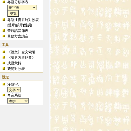
粵語分類字表:
粵語注音系統對照表
[
聲母
|
韻母
|
聲調
]
普通話音節表
其他方言讀音
工具
《說文》全文索引
《讀史方輿紀要》
成語彙輯
繁簡對照表
設定
冷僻字:
粵音系統: