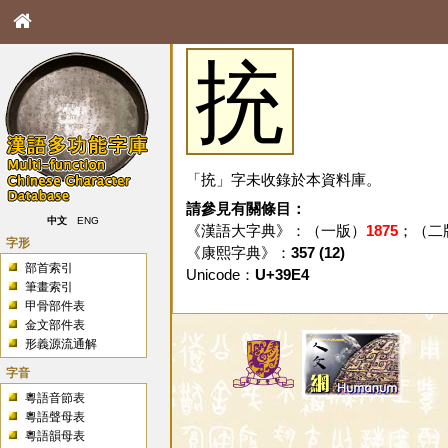
㧤
「㧤」字未收錄於本資料庫。
請參見有關條目：
中文
ENG
《漢語大字典》：（一版）
1875
；（二
字形
《康熙字典》：
357 (12)
部首索引
Unicode：
U+39E4
筆畫索引
甲骨部件表
金文部件表
形義源流通解
字音
粵語音節表
粵語聲母表
粵語韻母表