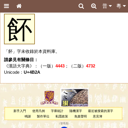
普
粵
䬪
「䬪」字未收錄於本資料庫。
請參見有關條目：
《漢語大字典》：（一版）
4443
；（二版）
4732
Unicode：
U+4B2A
新手入門
使用凡例
字庫統計
隨機漢字
最近被搜索的漢字
鳴謝
製作單位
私隱政策
免責聲明
意見簿
（
管理員
）