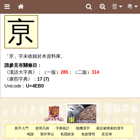
普
粵
亰
「亰」字未收錄於本資料庫。
請參見有關條目：
《漢語大字典》：（一版）
285
；（二版）
314
《康熙字典》：
17 (7)
Unicode：
U+4EB0
新手入門
使用凡例
字庫統計
隨機漢字
最近被搜索的漢字
鳴謝
製作單位
私隱政策
免責聲明
意見簿