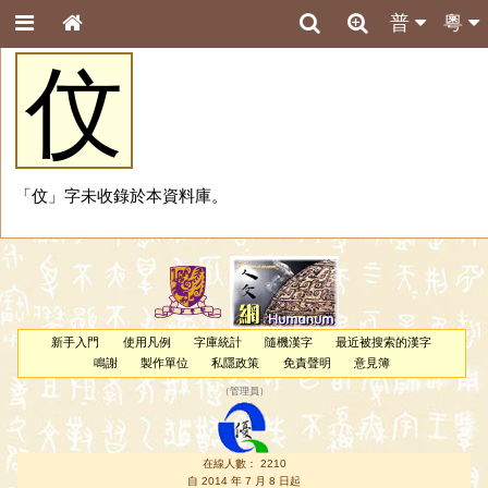
普
粵
伩
「伩」字未收錄於本資料庫。
新手入門
使用凡例
字庫統計
隨機漢字
最近被搜索的漢字
鳴謝
製作單位
私隱政策
免責聲明
意見簿
（
管理員
）
在線人數： 2210
自 2014 年 7 月 8 日起