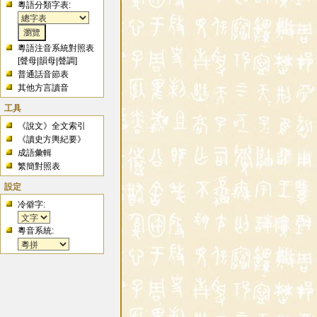
粵語分類字表:
粵語注音系統對照表
[
聲母
|
韻母
|
聲調
]
普通話音節表
其他方言讀音
工具
《說文》全文索引
《讀史方輿紀要》
成語彙輯
繁簡對照表
設定
冷僻字:
粵音系統: