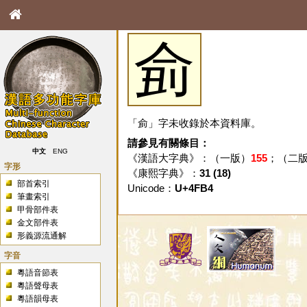
侴
「侴」字未收錄於本資料庫。
請參見有關條目：
中文
ENG
《漢語大字典》：（一版）
155
；（二
字形
《康熙字典》：
31 (18)
部首索引
Unicode：
U+4FB4
筆畫索引
甲骨部件表
金文部件表
形義源流通解
字音
粵語音節表
粵語聲母表
粵語韻母表