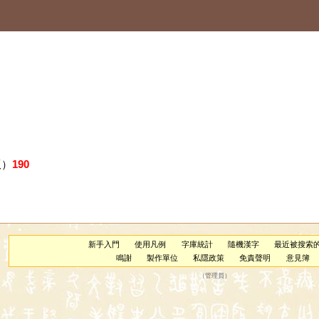
版）
190
新手入門
使用凡例
字庫統計
隨機漢字
最近被搜索
鳴謝
製作單位
私隱政策
免責聲明
意見簿
（
管理員
）