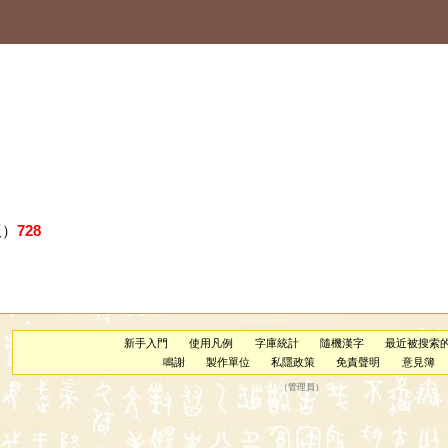
版）
728
新手入門
使用凡例
字庫統計
隨機漢字
最近被搜索
鳴謝
製作單位
私隱政策
免責聲明
意見簿
（
管理員
）