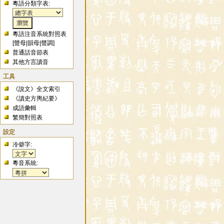
粵語分類字表:
粵語注音系統對照表
[
聲母
|
韻母
|
聲調
]
普通話音節表
其他方言讀音
工具
《說文》全文索引
《讀史方輿紀要》
成語彙輯
繁簡對照表
設定
冷僻字:
粵音系統: