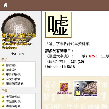
嘘
「嘘」字未收錄於本資料庫。
請參見有關條目：
中文
ENG
《漢語大字典》：（一版）
675
；（二
字形
《康熙字典》：
134 (10)
部首索引
Unicode：
U+5618
筆畫索引
甲骨部件表
金文部件表
形義源流通解
字音
粵語音節表
粵語聲母表
粵語韻母表