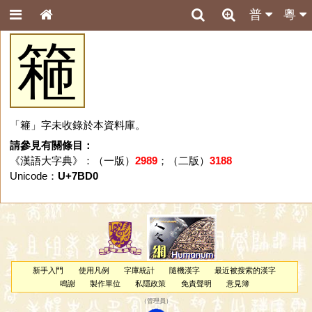
普
粵
篐
「篐」字未收錄於本資料庫。
請參見有關條目：
《漢語大字典》：（一版）
2989
；（二版）
3188
Unicode：
U+7BD0
新手入門
使用凡例
字庫統計
隨機漢字
最近被搜索的漢字
鳴謝
製作單位
私隱政策
免責聲明
意見簿
（
管理員
）