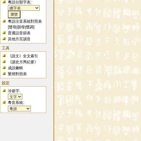
粵語分類字表:
粵語注音系統對照表
[
聲母
|
韻母
|
聲調
]
普通話音節表
其他方言讀音
工具
《說文》全文索引
《讀史方輿紀要》
成語彙輯
繁簡對照表
設定
冷僻字:
粵音系統: