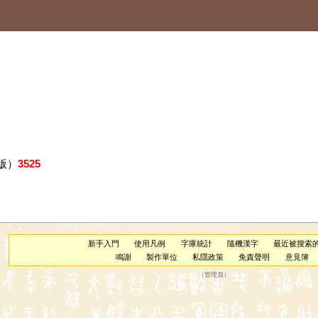
版）
3525
新手入門
使用凡例
字庫統計
隨機漢字
最近被搜索
鳴謝
製作單位
私隱政策
免責聲明
意見簿
（
管理員
）