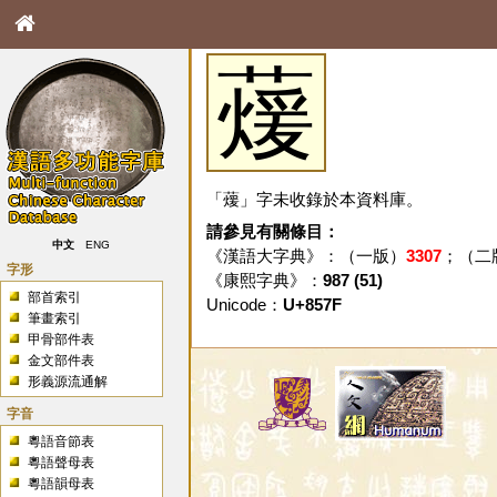
蕿
「蕿」字未收錄於本資料庫。
請參見有關條目：
中文
ENG
《漢語大字典》：（一版）
3307
；（二
字形
《康熙字典》：
987 (51)
部首索引
Unicode：
U+857F
筆畫索引
甲骨部件表
金文部件表
形義源流通解
字音
粵語音節表
粵語聲母表
粵語韻母表