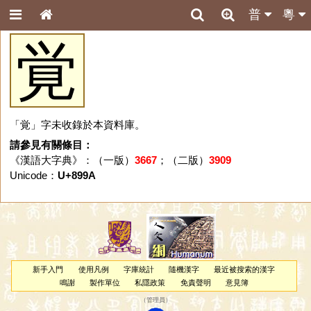
普
粵
覚
「覚」字未收錄於本資料庫。
請參見有關條目：
《漢語大字典》：（一版）
3667
；（二版）
3909
Unicode：
U+899A
新手入門
使用凡例
字庫統計
隨機漢字
最近被搜索的漢字
鳴謝
製作單位
私隱政策
免責聲明
意見簿
（
管理員
）