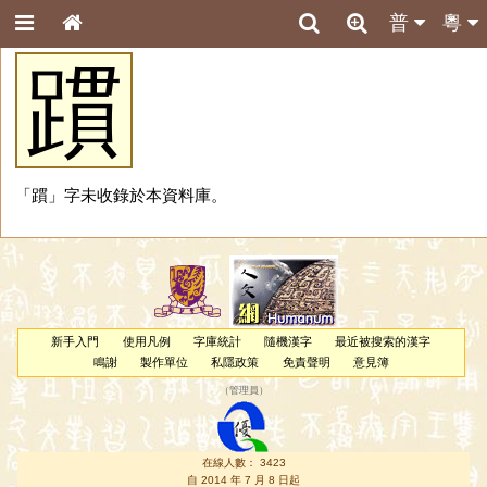
普
粵
躀
「躀」字未收錄於本資料庫。
新手入門
使用凡例
字庫統計
隨機漢字
最近被搜索的漢字
鳴謝
製作單位
私隱政策
免責聲明
意見簿
（
管理員
）
在線人數： 3423
自 2014 年 7 月 8 日起