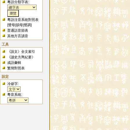
粵語分類字表:
粵語注音系統對照表
[
聲母
|
韻母
|
聲調
]
普通話音節表
其他方言讀音
工具
《說文》全文索引
《讀史方輿紀要》
成語彙輯
繁簡對照表
設定
冷僻字:
粵音系統: