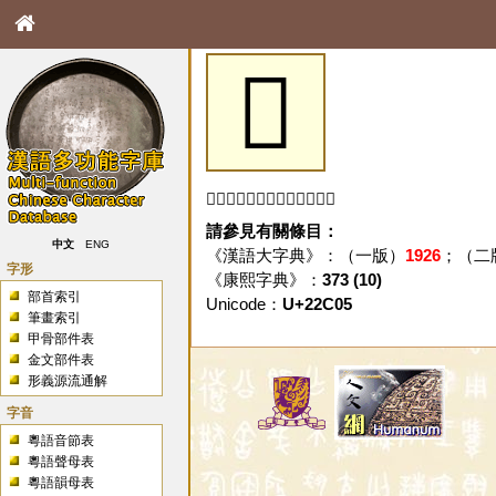
𢰅
「𢰅」字未收錄於本資料庫。
請參見有關條目：
中文
ENG
《漢語大字典》：（一版）
1926
；（二
字形
《康熙字典》：
373 (10)
部首索引
Unicode：
U+22C05
筆畫索引
甲骨部件表
金文部件表
形義源流通解
字音
粵語音節表
粵語聲母表
粵語韻母表