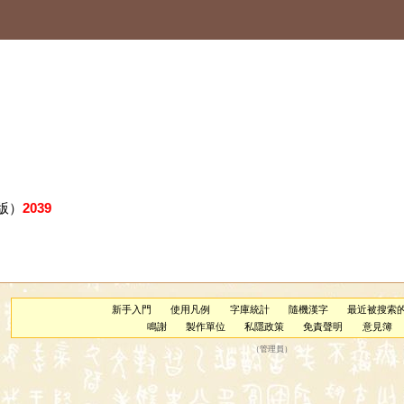
版）
2039
新手入門
使用凡例
字庫統計
隨機漢字
最近被搜索
鳴謝
製作單位
私隱政策
免責聲明
意見簿
（
管理員
）