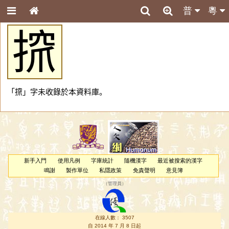
普
粵
𢱑
「𢱑」字未收錄於本資料庫。
新手入門
使用凡例
字庫統計
隨機漢字
最近被搜索的漢字
鳴謝
製作單位
私隱政策
免責聲明
意見簿
（
管理員
）
在線人數： 3507
自 2014 年 7 月 8 日起