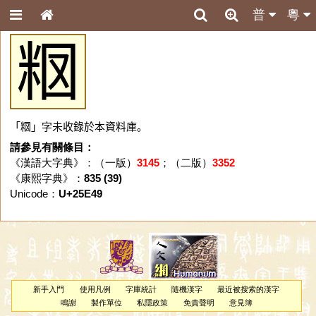
普
粵
𥹉
「𥹉」字未收錄於本資料庫。
請參見有關條目：
《漢語大字典》：（一版）
3145
；（二版）
3352
《康熙字典》：
835 (39)
Unicode：
U+25E49
新手入門
使用凡例
字庫統計
隨機漢字
最近被搜索的漢字
鳴謝
製作單位
私隱政策
免責聲明
意見簿