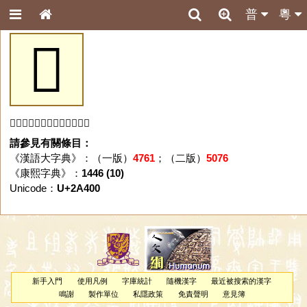
普
粵
𪐀
「𪐀」字未收錄於本資料庫。
請參見有關條目：
《漢語大字典》：（一版）
4761
；（二版）
5076
《康熙字典》：
1446 (10)
Unicode：
U+2A400
新手入門
使用凡例
字庫統計
隨機漢字
最近被搜索的漢字
鳴謝
製作單位
私隱政策
免責聲明
意見簿