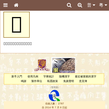
普
粵
𬎿
「𬎿」字未收錄於本資料庫。
新手入門
使用凡例
字庫統計
隨機漢字
最近被搜索的漢字
鳴謝
製作單位
私隱政策
免責聲明
意見簿
（
管理員
）
在線人數： 2787
自 2014 年 7 月 8 日起