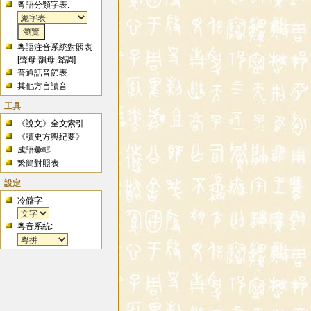
粵語分類字表:
粵語注音系統對照表
[
聲母
|
韻母
|
聲調
]
普通話音節表
其他方言讀音
工具
《說文》全文索引
《讀史方輿紀要》
成語彙輯
繁簡對照表
設定
冷僻字:
粵音系統: