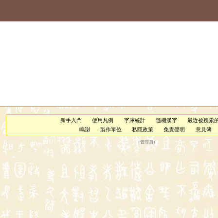
新手入門
使用凡例
字庫統計
隨機漢字
最近被搜索
鳴謝
製作單位
私隱政策
免責聲明
意見簿
（
管理員
）