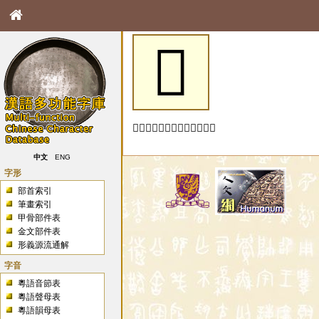
𬦠
「𬦠」字未收錄於本資料庫。
中文
ENG
字形
部首索引
筆畫索引
甲骨部件表
金文部件表
形義源流通解
字音
粵語音節表
粵語聲母表
粵語韻母表