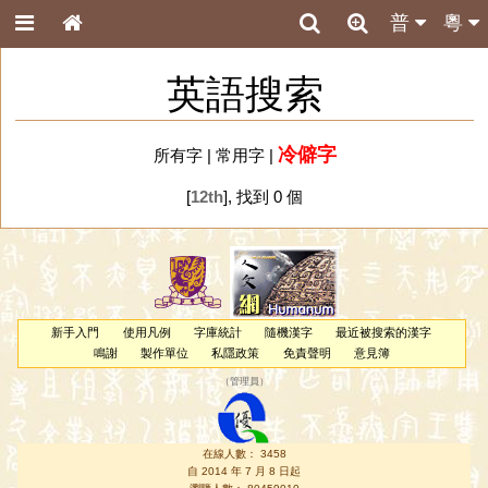
普
粵
英語搜索
冷僻字
所有字
|
常用字
|
[
12th
], 找到 0 個
新手入門
使用凡例
字庫統計
隨機漢字
最近被搜索的漢字
鳴謝
製作單位
私隱政策
免責聲明
意見簿
（
管理員
）
在線人數： 3458
自 2014 年 7 月 8 日起