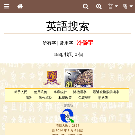
普
粵
英語搜索
冷僻字
所有字
|
常用字
|
[
153
], 找到 0 個
新手入門
使用凡例
字庫統計
隨機漢字
最近被搜索的漢字
鳴謝
製作單位
私隱政策
免責聲明
意見簿
（
管理員
）
在線人數： 2824
自 2014 年 7 月 8 日起