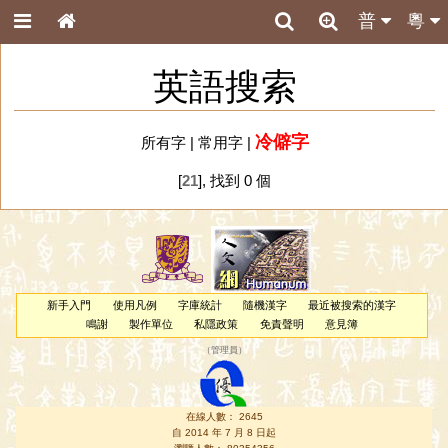
普
粵
英語搜索
冷僻字
所有字
|
常用字
|
[
21
], 找到 0 個
新手入門
使用凡例
字庫統計
隨機漢字
最近被搜索的漢字
鳴謝
製作單位
私隱政策
免責聲明
意見簿
（
管理員
）
在線人數： 2645
自 2014 年 7 月 8 日起