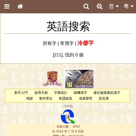
普
粵
英語搜索
冷僻字
所有字
|
常用字
|
[
211
], 找到 0 個
新手入門
使用凡例
字庫統計
隨機漢字
最近被搜索的漢字
鳴謝
製作單位
私隱政策
免責聲明
意見簿
（
管理員
）
在線人數： 3264
自 2014 年 7 月 8 日起