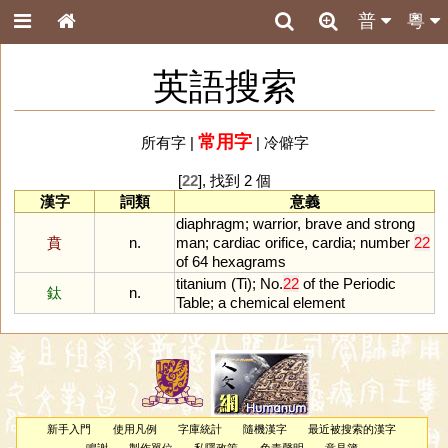
普
粵
英語搜索
常用字
所有字
|
|
冷僻字
[
22
], 找到 2 個
漢字
詞類
意義
diaphragm
;
warrior
,
brave
and
strong
賁
n.
man
;
cardiac
orifice
,
cardia
;
number
22
of
64
hexagrams
titanium
(
Ti
);
No
.
22
of
the
Periodic
鈦
n.
Table
;
a
chemical
element
新手入門
使用凡例
字庫統計
隨機漢字
最近被搜索的漢字