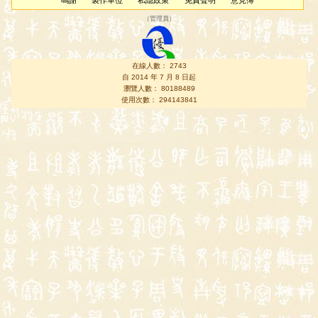
鳴謝
製作單位
私隱政策
免責聲明
意見簿
（
管理員
）
在線人數： 2743
自 2014 年 7 月 8 日起
瀏覽人數： 80188489
使用次數： 294143841