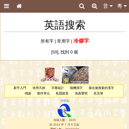
普
粵
英語搜索
冷僻字
所有字
|
常用字
|
[
59
], 找到 0 個
新手入門
使用凡例
字庫統計
隨機漢字
最近被搜索的漢字
鳴謝
製作單位
私隱政策
免責聲明
意見簿
（
管理員
）
在線人數： 3215
自 2014 年 7 月 8 日起