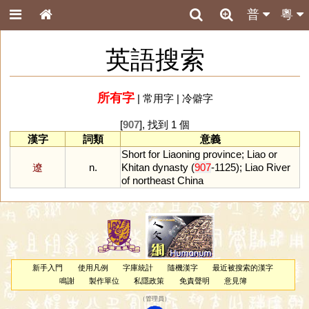
普
粵
英語搜索
所有字
|
常用字
|
冷僻字
[
907
], 找到 1 個
漢字
詞類
意義
Short
for
Liaoning
province
;
Liao
or
遼
n.
Khitan
dynasty
(
907
-
1125
);
Liao
River
of
northeast
China
新手入門
使用凡例
字庫統計
隨機漢字
最近被搜索的漢字
鳴謝
製作單位
私隱政策
免責聲明
意見簿
（
管理員
）